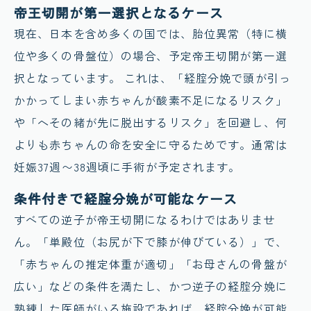
帝王切開が第一選択となるケース
現在、日本を含め多くの国では、胎位異常（特に横
位や多くの骨盤位）の場合、予定帝王切開が第一選
択となっています。 これは、「経腟分娩で頭が引っ
かかってしまい赤ちゃんが酸素不足になるリスク」
や「へその緒が先に脱出するリスク」を回避し、何
よりも赤ちゃんの命を安全に守るためです。通常は
妊娠37週〜38週頃に手術が予定されます。
条件付きで経腟分娩が可能なケース
すべての逆子が帝王切開になるわけではありませ
ん。「単殿位（お尻が下で膝が伸びている）」で、
「赤ちゃんの推定体重が適切」「お母さんの骨盤が
広い」などの条件を満たし、かつ逆子の経腟分娩に
熟練した医師がいる施設であれば、経腟分娩が可能